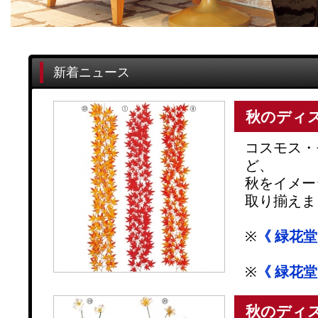
新着ニュース
秋のディ
コスモス・
ど、
秋をイメー
取り揃えま
※
《 緑花
※
《 緑花
秋のディス