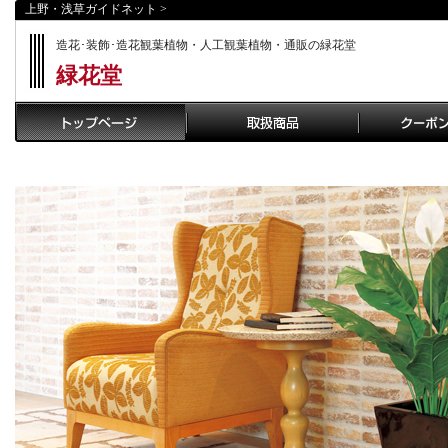
上野・浅草ガイドネット
>
造花･装飾･造花観葉植物・人工観葉植物・通販の緑花堂
緑花堂